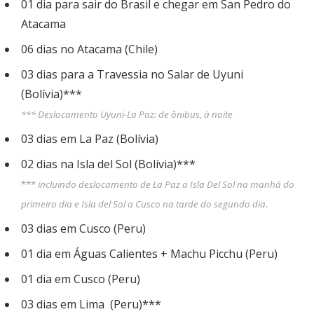
01 dia para sair do Brasil e chegar em San Pedro do
Atacama
06 dias no Atacama (Chile)
03 dias para a Travessia no Salar de Uyuni
(Bolívia)***
*** Deslocamento Uyuni-La Paz: de ônibus, à noite
03 dias em La Paz (Bolívia)
02 dias na Isla del Sol (Bolívia)***
***
incluindo deslocamento de La Paz a Isla Del Sol na manhã do
primeiro dia e Isla del Sol a Cusco na tarde do segundo dia.
03 dias em Cusco (Peru)
01 dia em Águas Calientes + Machu Picchu (Peru)
01 dia em Cusco (Peru)
03 dias em Lima (Peru)***