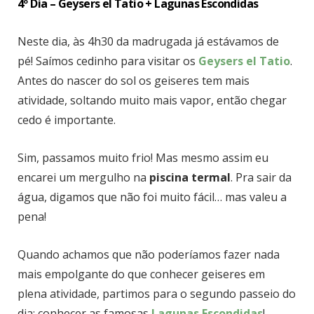
4º Dia – Geysers el Tatio + Lagunas Escondidas
Neste dia, às 4h30 da madrugada já estávamos de
pé! Saímos cedinho para visitar os
Geysers el Tatio
.
Antes do nascer do sol os geiseres tem mais
atividade, soltando muito mais vapor, então chegar
cedo é importante.
Sim, passamos muito frio! Mas mesmo assim eu
encarei um mergulho na
piscina termal
. Pra sair da
água, digamos que não foi muito fácil… mas valeu a
pena!
Quando achamos que não poderíamos fazer nada
mais empolgante do que conhecer geiseres em
plena atividade, partimos para o segundo passeio do
dia: conhecer as famosas
Lagunas Escondidas
!