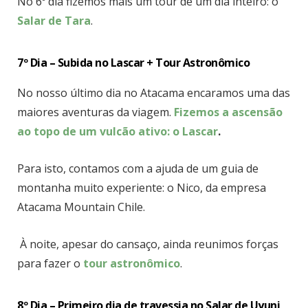
No 6º dia fizemos mais um tour de um dia inteiro: o
Salar de Tara
.
7º Dia – Subida no Lascar + Tour Astronômico
No nosso último dia no Atacama encaramos uma das
maiores aventuras da viagem.
Fizemos a ascensão
ao topo de um vulcão ativo: o Lascar
.
Para isto, contamos com a ajuda de um guia de
montanha muito experiente: o Nico, da empresa
Atacama Mountain Chile.
À noite, apesar do cansaço, ainda reunimos forças
para fazer o
tour astronômico
.
8º Dia – Primeiro dia de travessia no Salar de Uyuni