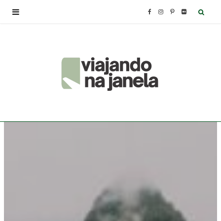
F
I
P
F
a
n
i
l
c
s
n
i
e
t
t
c
b
a
e
k
o
g
r
r
o
r
e
k
a
s
m
t