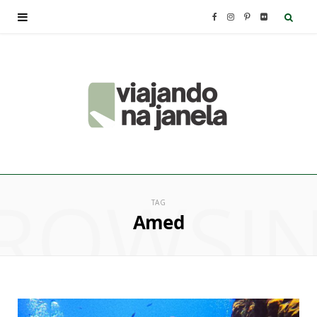
F
I
P
F
a
n
i
l
c
s
n
i
e
t
t
c
b
a
e
k
ROWSI
o
g
r
r
TAG
Amed
o
r
e
k
a
s
m
t