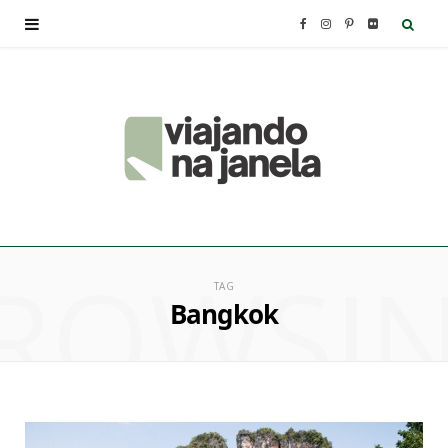
F
I
P
F
a
n
i
l
c
s
n
i
e
t
t
c
b
a
e
k
ROWSI
o
g
r
r
TAG
Bangkok
o
r
e
k
a
s
m
t