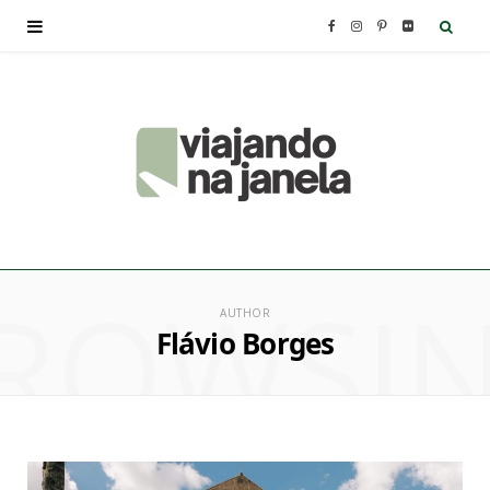
F
I
P
F
a
n
i
l
c
s
n
i
e
t
t
c
b
a
e
k
ROWSI
o
g
r
r
AUTHOR
Flávio Borges
o
r
e
k
a
s
m
t