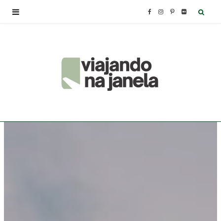
F
I
P
F
a
n
i
l
c
s
n
i
e
t
t
c
b
a
e
k
o
g
r
r
o
r
e
k
a
s
m
t