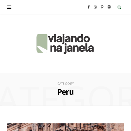
F
I
P
F
a
n
i
l
c
s
n
i
e
t
t
c
b
a
e
k
ATEGO
o
g
r
r
CATEGORY
Peru
o
r
e
k
a
s
m
t