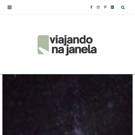
F
I
P
F
a
n
i
l
c
s
n
i
e
t
t
c
b
a
e
k
o
g
r
r
o
r
e
k
a
s
m
t