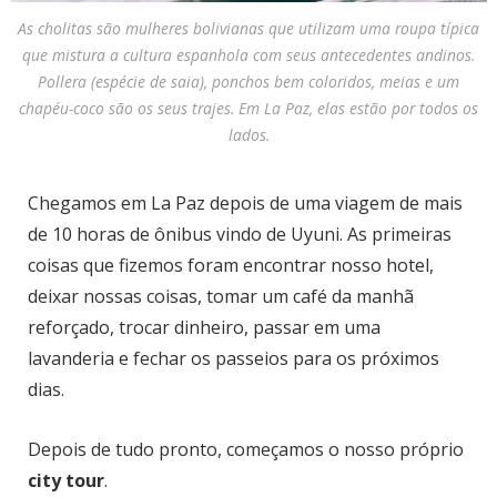
As cholitas são mulheres bolivianas que utilizam uma roupa típica
que mistura a cultura espanhola com seus antecedentes andinos.
Pollera (espécie de saia), ponchos bem coloridos, meias e um
chapéu-coco são os seus trajes. Em La Paz, elas estão por todos os
lados.
Chegamos em La Paz depois de uma viagem de mais
de 10 horas de ônibus vindo de Uyuni. As primeiras
coisas que fizemos foram encontrar nosso hotel,
deixar nossas coisas, tomar um café da manhã
reforçado, trocar dinheiro, passar em uma
lavanderia e fechar os passeios para os próximos
dias.
Depois de tudo pronto, começamos o nosso próprio
city tour
.