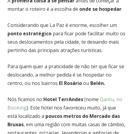
A
primeira coisa a se pensar
antes de começar a
montar o roteiro é a escolha de
onde se hospedar
.
Considerando que La Paz é enorme, escolher um
ponto estratégico
para ficar pode facilitar muito os
seus deslocamentos pela cidade, te deixando mais
pertinho das principais atrações turísticas.
Para quem quer a praticidade de não ter que ficar se
deslocando, a melhor pedida é se hospedar no
centro, ou nos bairros
El Rosário
ou
Belén.
Nós ficamos no
Hotel TerrAndes
(nome
Qantu, no
Booking
). Este hotel nos favoreceu muito, já que
está localizado a
poucos metros do Mercado das
Bruxas
, em uma região com muitas casas de câmbio,
restaurantes, pizzarias, lavanderias e agências de