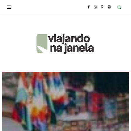
F
I
P
F
a
n
i
l
c
s
n
i
e
t
t
c
b
a
e
k
o
g
r
r
o
r
e
k
a
s
m
t