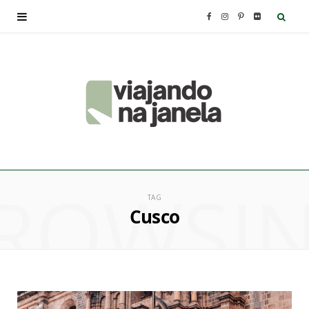
F
I
P
F
a
n
i
l
c
s
n
i
e
t
t
c
b
a
e
k
ROWSI
o
g
r
r
TAG
Cusco
o
r
e
k
a
s
m
t