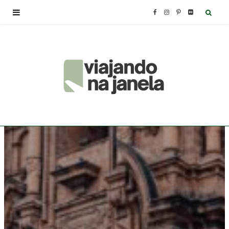
F
I
P
F
a
n
i
l
c
s
n
i
e
t
t
c
b
a
e
k
o
g
r
r
o
r
e
k
a
s
m
t