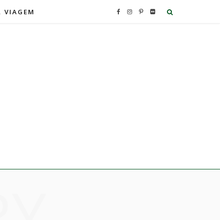
A VIAGEM
F
I
P
F
a
n
i
l
c
s
n
i
e
t
t
c
b
a
e
k
o
g
r
r
o
r
e
RY
k
a
s
m
t