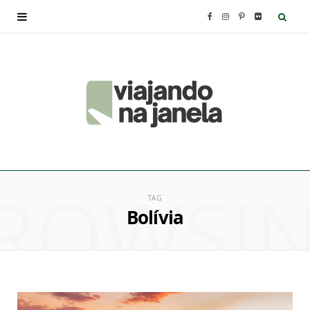
F
I
P
F
a
n
i
l
c
s
n
i
e
t
t
c
b
a
e
k
ROWSI
o
g
r
r
TAG
Bolívia
o
r
e
k
a
s
m
t