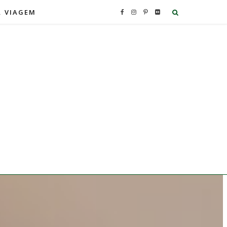
A VIAGEM
F
I
P
F
a
n
i
l
c
s
n
i
e
t
t
c
b
a
e
k
o
g
r
r
o
r
e
k
a
s
m
t