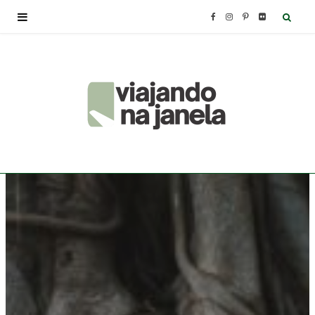
F
I
P
F
a
n
i
l
c
s
n
i
e
t
t
c
b
a
e
k
o
g
r
r
o
r
e
k
a
s
m
t