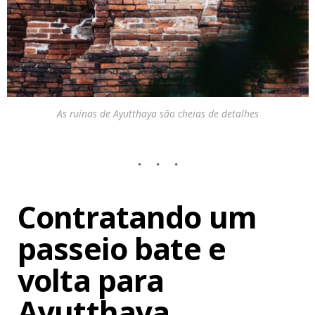
As ruínas de Ayutthaya são cheias de detalhes
Contratando um
passeio bate e
volta para
Ayutthaya