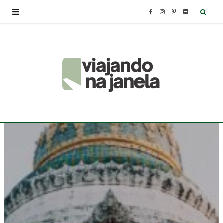
F
I
P
F
a
n
i
l
c
s
n
i
e
t
t
c
b
a
e
k
o
g
r
r
o
r
e
k
a
s
m
t