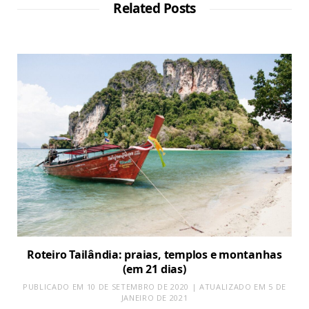
a
Related Posts
m
Roteiro Tailândia: praias, templos e montanhas
(em 21 dias)
PUBLICADO EM 10 DE SETEMBRO DE 2020 | ATUALIZADO EM 5 DE
JANEIRO DE 2021