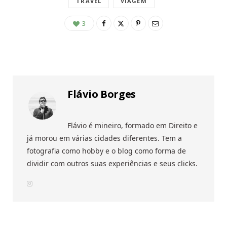
TRAVEL
VIAGEM
3
Flávio Borges
Flávio é mineiro, formado em Direito e
já morou em várias cidades diferentes. Tem a
fotografia como hobby e o blog como forma de
dividir com outros suas experiências e seus clicks.
I
n
s
t
a
g
r