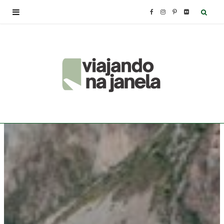
F
I
P
F
a
n
i
l
c
s
n
i
e
t
t
c
b
a
e
k
o
g
r
r
o
r
e
k
a
s
m
t