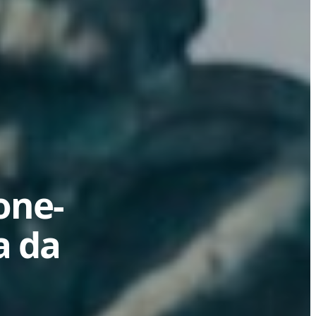
one-
a da