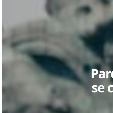
Par
se 