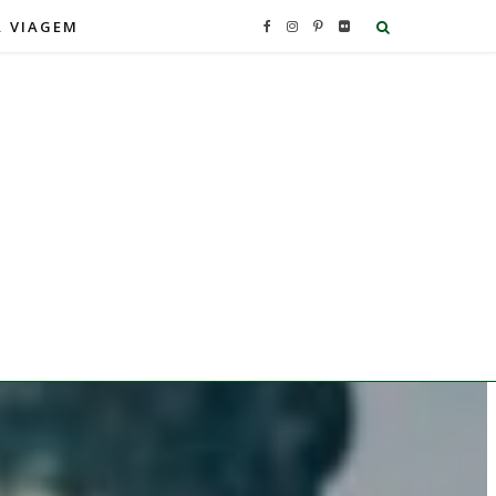
A VIAGEM
F
I
P
F
a
n
i
l
c
s
n
i
e
t
t
c
b
a
e
k
o
g
r
r
o
r
e
k
a
s
m
t