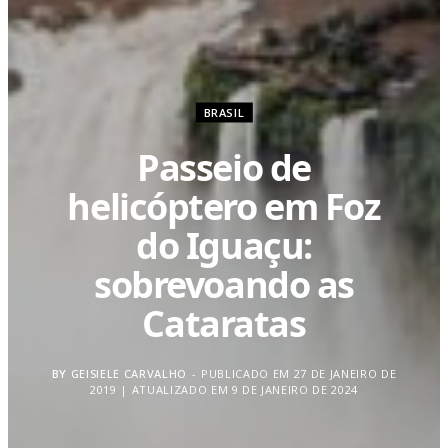
BRASIL
Passeio de
helicóptero em Foz
do Iguaçu:
sobrevoando as
Cataratas
BY
GEISIELE CARVALHO
PUBLICADO EM 27 DE JANEIRO DE
2019 | ATUALIZADO EM 9 DE JANEIRO DE 2024