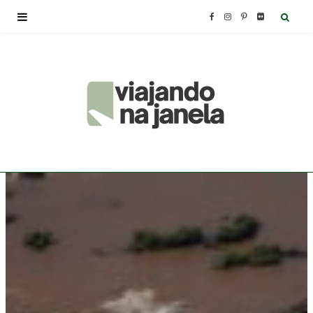
F
I
P
F
a
n
i
l
c
s
n
i
e
t
t
c
b
a
e
k
o
g
r
r
o
r
e
k
a
s
m
t