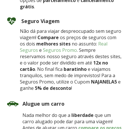
opções de
parcelamento
e
cancelamento
grátis
.
Seguro Viagem
Não dá para viajar despreocupado sem seguro
viagem!
Compare
os preços de seguros com
os dois
melhores sites
no assunto:
Real
Seguros
e
Seguros Promo
. Sempre
reservamos nosso seguro através destes sites,
e o valor pode ser dividido em até
12x no
cartão
. No final fica
baratinho
e viajamos
tranquilos, sem medo de imprevistos! Para a
Seguros Promo, utilize o Cupom
NAJANELA5
e
ganhe
5% de desconto
!
Alugue um carro
Nada melhor do que a
liberdade
que um
carro alugado pode dar para uma viagem!
Antes de alugar um carro
compare os preços