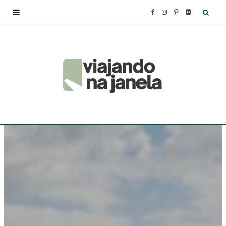
F
I
P
F
a
n
i
l
c
s
n
i
e
t
t
c
b
a
e
k
o
g
r
r
o
r
e
k
a
s
m
t