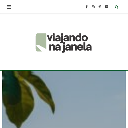
F
I
P
F
a
n
i
l
c
s
n
i
e
t
t
c
b
a
e
k
o
g
r
r
o
r
e
k
a
s
m
t