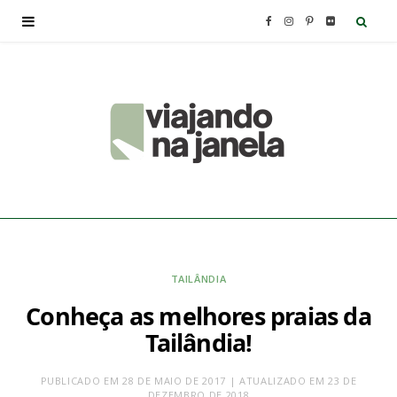
F
I
P
F
a
n
i
l
c
s
n
i
e
t
t
c
b
a
e
k
o
g
r
r
o
r
e
TAILÂNDIA
Conheça as melhores praias da
k
a
s
Tailândia!
m
t
PUBLICADO EM 28 DE MAIO DE 2017 | ATUALIZADO EM 23 DE
DEZEMBRO DE 2018