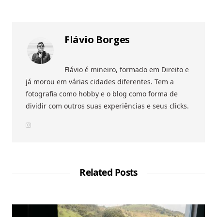
Flávio Borges
Flávio é mineiro, formado em Direito e
já morou em várias cidades diferentes. Tem a
fotografia como hobby e o blog como forma de
dividir com outros suas experiências e seus clicks.
I
n
s
t
a
g
r
a
Related Posts
m