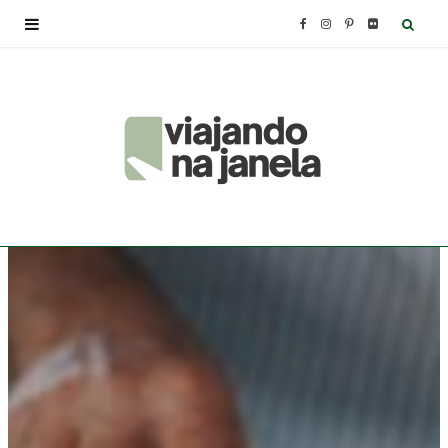
F
I
P
F
a
n
i
l
c
s
n
i
e
t
t
c
b
a
e
k
o
g
r
r
o
r
e
k
a
s
m
t