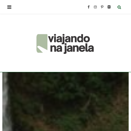
F
I
P
F
a
n
i
l
c
s
n
i
e
t
t
c
b
a
e
k
o
g
r
r
o
r
e
k
a
s
m
t