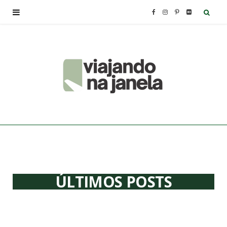
F
I
P
F
a
n
i
l
c
s
n
i
e
t
t
c
b
a
e
k
o
g
r
r
o
r
e
ÚLTIMOS POSTS
k
a
s
m
t