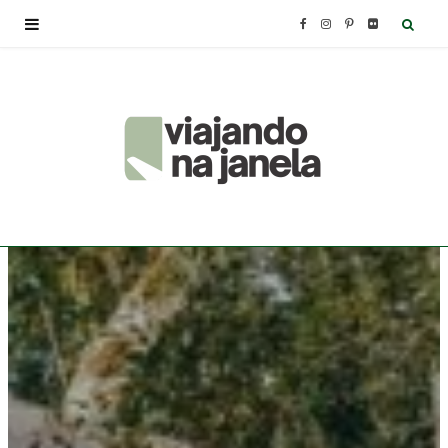
F
I
P
F
a
n
i
l
c
s
n
i
e
t
t
c
b
a
e
k
o
g
r
r
o
r
e
k
a
s
m
t