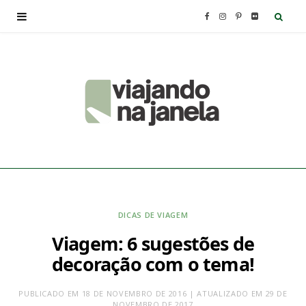
F
I
P
F
a
n
i
l
c
s
n
i
e
t
t
c
b
a
e
k
o
g
r
r
o
r
e
DICAS DE VIAGEM
Viagem: 6 sugestões de
k
a
s
decoração com o tema!
m
t
PUBLICADO EM 18 DE NOVEMBRO DE 2016 | ATUALIZADO EM 29 DE
NOVEMBRO DE 2017