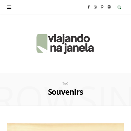
F
I
P
F
a
n
i
l
c
s
n
i
e
t
t
c
b
a
e
k
ROWSI
o
g
r
r
TAG
Souvenirs
o
r
e
k
a
s
m
t