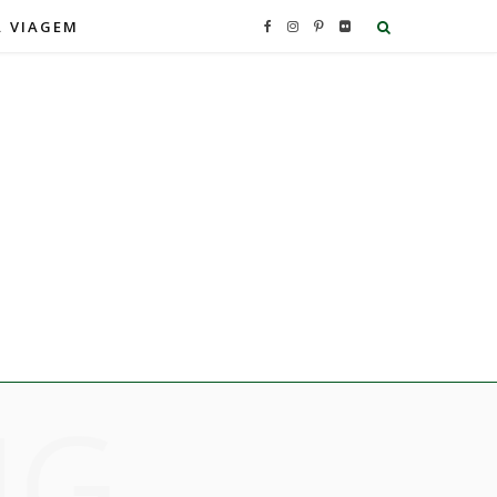
A VIAGEM
F
I
P
F
a
n
i
l
c
s
n
i
e
t
t
c
b
a
e
k
o
g
r
r
o
r
e
NG
k
a
s
m
t