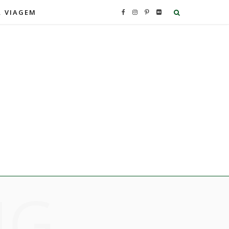
A VIAGEM
F
I
P
F
a
n
i
l
c
s
n
i
e
t
t
c
b
a
e
k
o
g
r
r
o
r
e
NG
k
a
s
m
t