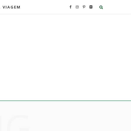
A VIAGEM
F
I
P
F
a
n
i
l
c
s
n
i
e
t
t
c
b
a
e
k
o
g
r
r
o
r
e
NG
k
a
s
m
t