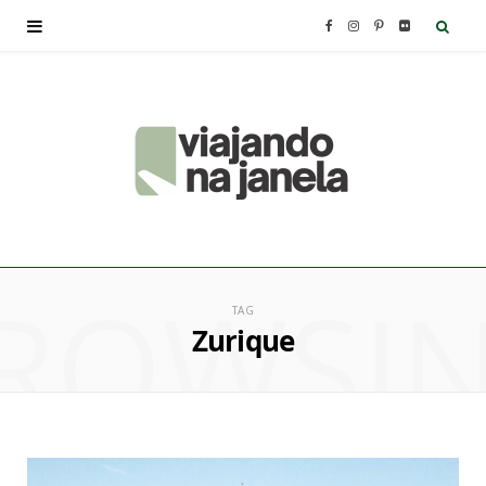
F
I
P
F
a
n
i
l
c
s
n
i
e
t
t
c
b
a
e
k
ROWSI
o
g
r
r
TAG
Zurique
o
r
e
k
a
s
m
t