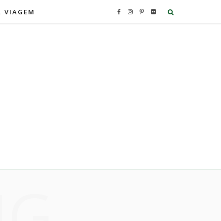
A VIAGEM
F
I
P
F
a
n
i
l
c
s
n
i
e
t
t
c
b
a
e
k
o
g
r
r
o
r
e
NG
k
a
s
m
t