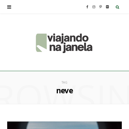
F
I
P
F
a
n
i
l
c
s
n
i
e
t
t
c
b
a
e
k
ROWSI
o
g
r
r
TAG
neve
o
r
e
k
a
s
m
t