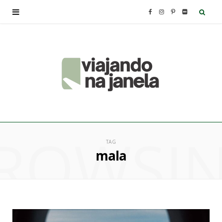
F
I
P
F
a
n
i
l
c
s
n
i
e
t
t
c
b
a
e
k
ROWSI
o
g
r
r
TAG
mala
o
r
e
k
a
s
m
t